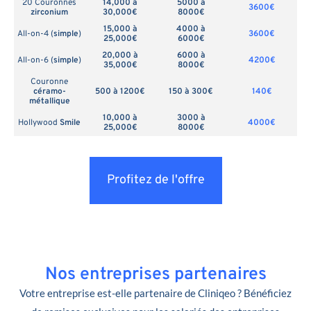
20 Couronnes
14,000 à
5000 à
3600€
zirconium
30,000€
8000€
15,000 à
4000 à
All-on-4 (
simple
)
3600€
25,000€
6000€
20,000 à
6000 à
All-on-6 (
simple
)
4200€
35,000€
8000€
Couronne
céramo-
500 à 1200€
150 à 300€
140€
métallique
10,000 à
3000 à
Hollywood
Smile
4000€
25,000€
8000€
Profitez de l'offre
Nos entreprises partenaires
Votre entreprise est-elle partenaire de Cliniqeo ? Bénéficiez