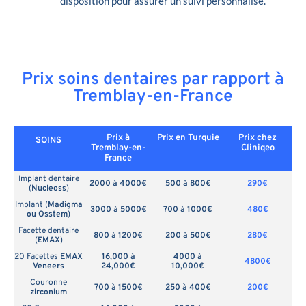
disposition pour assurer un suivi personnalisé.
Prix soins dentaires par rapport à
Tremblay-en-France
Prix à
Prix en
Turquie
Prix chez
SOINS
Tremblay-en-
Cliniqeo
France
Implant dentaire
2000 à 4000€
500 à 800€
290€
(
Nucleoss
)
Implant (
Madigma
3000 à 5000€
700 à 1000€
480€
ou Osstem
)
Facette dentaire
800 à 1200€
200 à 500€
280€
(
EMAX
)
20 Facettes
EMAX
16,000 à
4000 à
4800€
Veneers
24,000€
10,000€
Couronne
700 à 1500€
250 à 400€
200€
zirconium