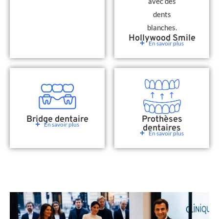
Hollywood Smile
En savoir plus
Bridge dentaire
Prothèses
En savoir plus
dentaires
En savoir plus