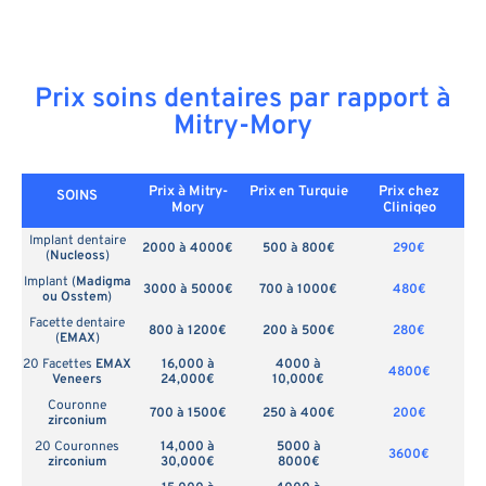
Prix soins dentaires par rapport à
Mitry-Mory
Prix à Mitry-
Prix en
Turquie
Prix chez
SOINS
Mory
Cliniqeo
Implant dentaire
2000 à 4000€
500 à 800€
290€
(
Nucleoss
)
Implant (
Madigma
3000 à 5000€
700 à 1000€
480€
ou Osstem
)
Facette dentaire
800 à 1200€
200 à 500€
280€
(
EMAX
)
20 Facettes
EMAX
16,000 à
4000 à
4800€
Veneers
24,000€
10,000€
Couronne
700 à 1500€
250 à 400€
200€
zirconium
20 Couronnes
14,000 à
5000 à
3600€
zirconium
30,000€
8000€