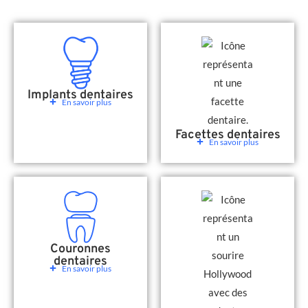
Implants dentaires
En savoir plus
Facettes dentaires
En savoir plus
Couronnes
dentaires
En savoir plus