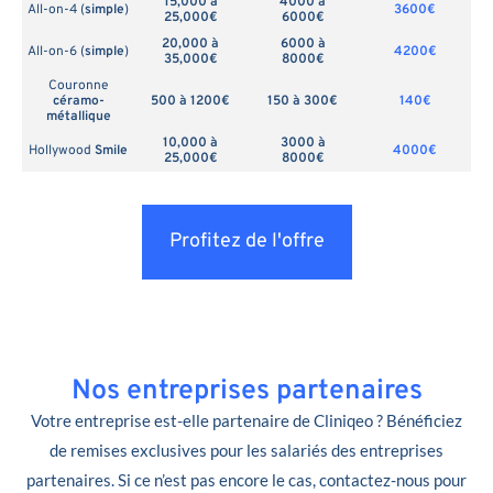
15,000 à
4000 à
All-on-4 (
simple
)
3600€
25,000€
6000€
20,000 à
6000 à
All-on-6 (
simple
)
4200€
35,000€
8000€
Couronne
céramo-
500 à 1200€
150 à 300€
140€
métallique
10,000 à
3000 à
Hollywood
Smile
4000€
25,000€
8000€
Profitez de l'offre
Nos entreprises partenaires
Votre entreprise est-elle partenaire de Cliniqeo ? Bénéficiez
de remises exclusives pour les salariés des entreprises
partenaires. Si ce n’est pas encore le cas, contactez-nous pour