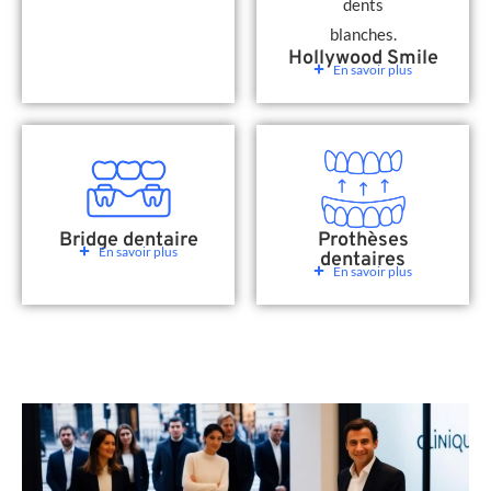
Hollywood Smile
En savoir plus
Bridge dentaire
Prothèses
En savoir plus
dentaires
En savoir plus