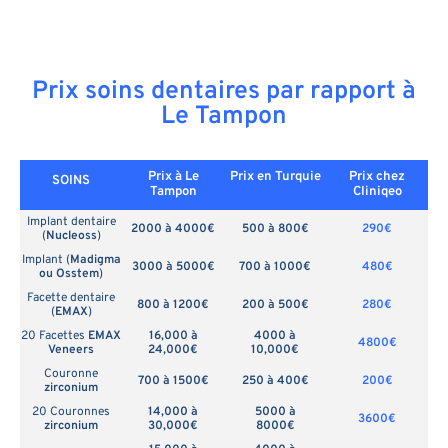
Prix soins dentaires par rapport à
Le Tampon
Prix à Le
Prix en
Turquie
Prix chez
SOINS
Tampon
Cliniqeo
Implant dentaire
2000 à 4000€
500 à 800€
290€
(
Nucleoss
)
Implant (
Madigma
3000 à 5000€
700 à 1000€
480€
ou Osstem
)
Facette dentaire
800 à 1200€
200 à 500€
280€
(
EMAX
)
20 Facettes
EMAX
16,000 à
4000 à
4800€
Veneers
24,000€
10,000€
Couronne
700 à 1500€
250 à 400€
200€
zirconium
20 Couronnes
14,000 à
5000 à
3600€
zirconium
30,000€
8000€