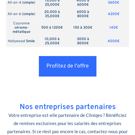
15,000 à
4000 à
All-on-4 (
simple
)
3600€
25,000€
6000€
20,000 à
6000 à
All-on-6 (
simple
)
4200€
35,000€
8000€
Couronne
céramo-
500 à 1200€
150 à 300€
140€
métallique
10,000 à
3000 à
Hollywood
Smile
4000€
25,000€
8000€
Profitez de l'offre
Nos entreprises partenaires
Votre entreprise est-elle partenaire de Cliniqeo ? Bénéficiez
de remises exclusives pour les salariés des entreprises
partenaires. Si ce n’est pas encore le cas, contactez-nous pour