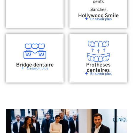
Hollywood Smile
En savoir plus
Bridge dentaire
Prothèses
En savoir plus
dentaires
En savoir plus