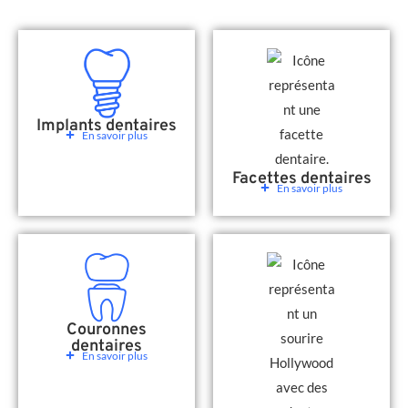
Implants dentaires
En savoir plus
Facettes dentaires
En savoir plus
Couronnes
dentaires
En savoir plus