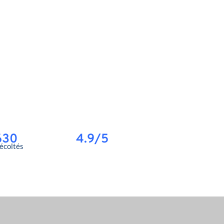
630
4.9/5
récoltés