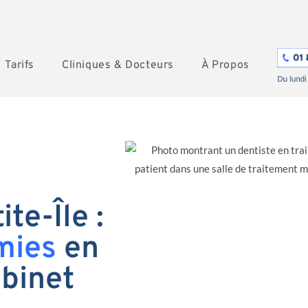
Tarifs
Cliniques & Docteurs
À Propos
te-Île :
mies
en
abinet