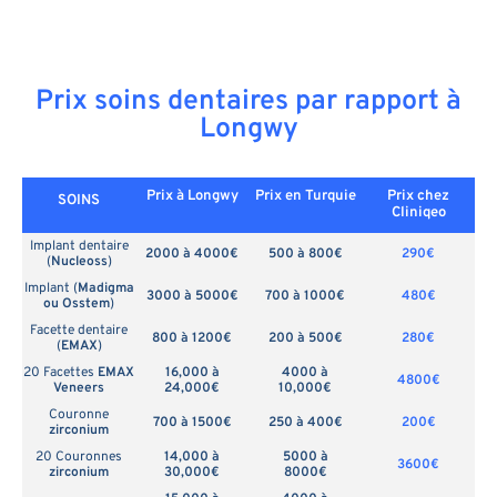
Prix soins dentaires par rapport à
Longwy
Prix à Longwy
Prix en
Turquie
Prix chez
SOINS
Cliniqeo
Implant dentaire
2000 à 4000€
500 à 800€
290€
(
Nucleoss
)
Implant (
Madigma
3000 à 5000€
700 à 1000€
480€
ou Osstem
)
Facette dentaire
800 à 1200€
200 à 500€
280€
(
EMAX
)
20 Facettes
EMAX
16,000 à
4000 à
4800€
Veneers
24,000€
10,000€
Couronne
700 à 1500€
250 à 400€
200€
zirconium
20 Couronnes
14,000 à
5000 à
3600€
zirconium
30,000€
8000€