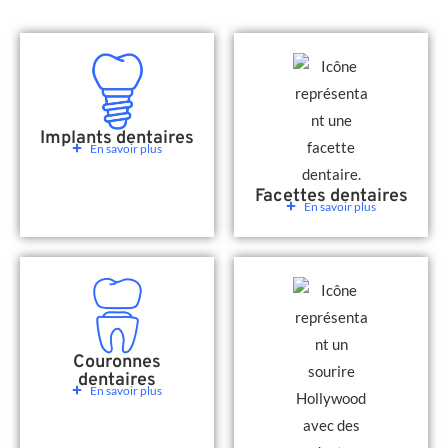
Implants dentaires
En savoir plus
Facettes dentaires
En savoir plus
Couronnes
dentaires
En savoir plus