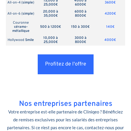
15,000 à
4000 à
All-on-4 (
simple
)
3600€
25,000€
6000€
20,000 à
6000 à
All-on-6 (
simple
)
4200€
35,000€
8000€
Couronne
céramo-
500 à 1200€
150 à 300€
140€
métallique
10,000 à
3000 à
Hollywood
Smile
4000€
25,000€
8000€
Profitez de l'offre
Nos entreprises partenaires
Votre entreprise est-elle partenaire de Cliniqeo ? Bénéficiez
de remises exclusives pour les salariés des entreprises
partenaires. Si ce n’est pas encore le cas, contactez-nous pour