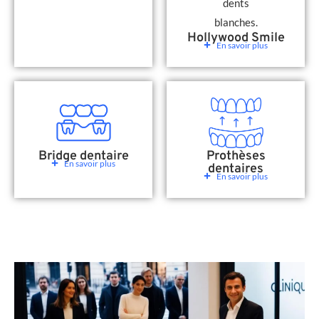
Hollywood Smile
En savoir plus
Bridge dentaire
Prothèses
En savoir plus
dentaires
En savoir plus