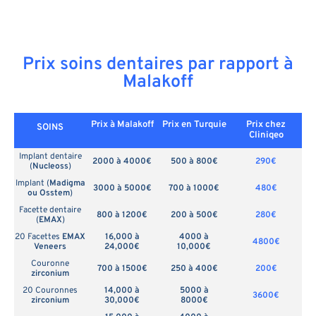
Prix soins dentaires par rapport à
Malakoff
Prix à Malakoff
Prix en
Turquie
Prix chez
SOINS
Cliniqeo
Implant dentaire
2000 à 4000€
500 à 800€
290€
(
Nucleoss
)
Implant (
Madigma
3000 à 5000€
700 à 1000€
480€
ou Osstem
)
Facette dentaire
800 à 1200€
200 à 500€
280€
(
EMAX
)
20 Facettes
EMAX
16,000 à
4000 à
4800€
Veneers
24,000€
10,000€
Couronne
700 à 1500€
250 à 400€
200€
zirconium
20 Couronnes
14,000 à
5000 à
3600€
zirconium
30,000€
8000€