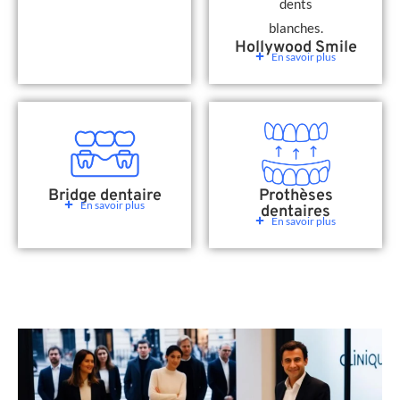
Hollywood Smile
En savoir plus
Bridge dentaire
Prothèses
En savoir plus
dentaires
En savoir plus