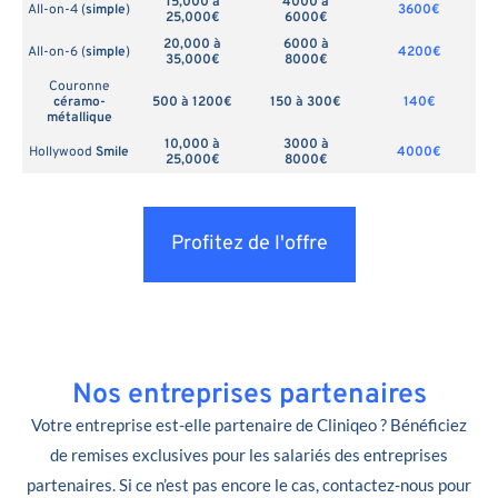
15,000 à
4000 à
All-on-4 (
simple
)
3600€
25,000€
6000€
20,000 à
6000 à
All-on-6 (
simple
)
4200€
35,000€
8000€
Couronne
céramo-
500 à 1200€
150 à 300€
140€
métallique
10,000 à
3000 à
Hollywood
Smile
4000€
25,000€
8000€
Profitez de l'offre
Nos entreprises partenaires
Votre entreprise est-elle partenaire de Cliniqeo ? Bénéficiez
de remises exclusives pour les salariés des entreprises
partenaires. Si ce n’est pas encore le cas, contactez-nous pour