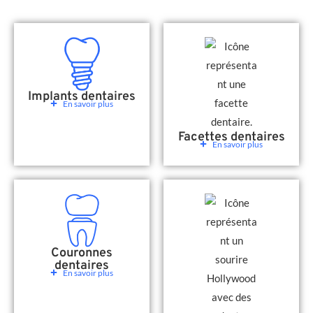
Implants dentaires
En savoir plus
Facettes dentaires
En savoir plus
Couronnes
dentaires
En savoir plus