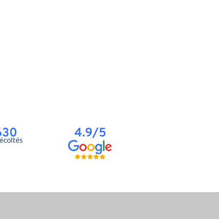
630
4.9/5
récoltés