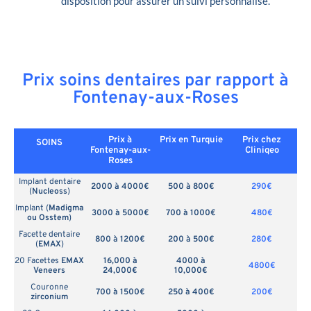
disposition pour assurer un suivi personnalisé.
Prix soins dentaires par rapport à
Fontenay-aux-Roses
Prix à
Prix en
Turquie
Prix chez
SOINS
Fontenay-aux-
Cliniqeo
Roses
Implant dentaire
2000 à 4000€
500 à 800€
290€
(
Nucleoss
)
Implant (
Madigma
3000 à 5000€
700 à 1000€
480€
ou Osstem
)
Facette dentaire
800 à 1200€
200 à 500€
280€
(
EMAX
)
20 Facettes
EMAX
16,000 à
4000 à
4800€
Veneers
24,000€
10,000€
Couronne
700 à 1500€
250 à 400€
200€
zirconium