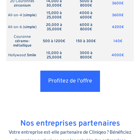
20 Couronnes
14,000 à
5000 à
3600€
zirconium
30,000€
8000€
15,000 à
4000 à
All-on-4 (
simple
)
3600€
25,000€
6000€
20,000 à
6000 à
All-on-6 (
simple
)
4200€
35,000€
8000€
Couronne
céramo-
500 à 1200€
150 à 300€
140€
métallique
10,000 à
3000 à
Hollywood
Smile
4000€
25,000€
8000€
Profitez de l'offre
Nos entreprises partenaires
Votre entreprise est-elle partenaire de Cliniqeo ? Bénéficiez