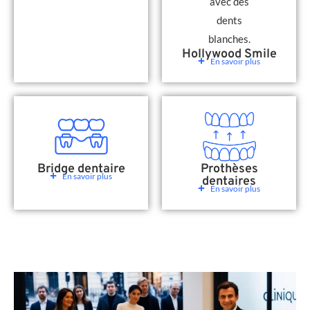
Hollywood Smile
En savoir plus
Bridge dentaire
Prothèses
En savoir plus
dentaires
En savoir plus