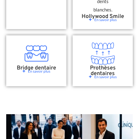
Hollywood Smile
En savoir plus
Bridge dentaire
Prothèses
En savoir plus
dentaires
En savoir plus