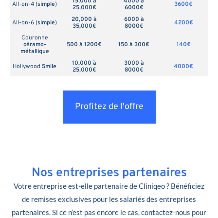
15,000 à
4000 à
All-on-4 (
simple
)
3600€
25,000€
6000€
20,000 à
6000 à
All-on-6 (
simple
)
4200€
35,000€
8000€
Couronne
céramo-
500 à 1200€
150 à 300€
140€
métallique
10,000 à
3000 à
Hollywood
Smile
4000€
25,000€
8000€
Profitez de l'offre
Nos entreprises partenaires
Votre entreprise est-elle partenaire de Cliniqeo ? Bénéficiez
de remises exclusives pour les salariés des entreprises
partenaires. Si ce n’est pas encore le cas, contactez-nous pour