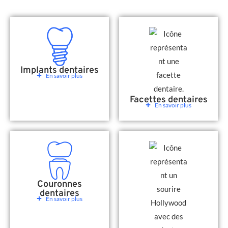
Implants dentaires
En savoir plus
Facettes dentaires
En savoir plus
Couronnes
dentaires
En savoir plus