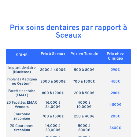
Prix soins dentaires par rapport à
Sceaux
Prix à Sceaux
Prix en
Turquie
Prix chez
SOINS
Cliniqeo
Implant dentaire
2000 à 4000€
500 à 800€
290€
(
Nucleoss
)
Implant (
Madigma
3000 à 5000€
700 à 1000€
480€
ou Osstem
)
Facette dentaire
800 à 1200€
200 à 500€
280€
(
EMAX
)
20 Facettes
EMAX
16,000 à
4000 à
4800€
Veneers
24,000€
10,000€
Couronne
700 à 1500€
250 à 400€
200€
zirconium
20 Couronnes
14,000 à
5000 à
3600€
zirconium
30,000€
8000€