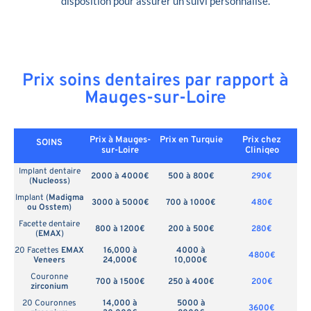
disposition pour assurer un suivi personnalisé.
Prix soins dentaires par rapport à
Mauges-sur-Loire
Prix à Mauges-
Prix en
Turquie
Prix chez
SOINS
sur-Loire
Cliniqeo
Implant dentaire
2000 à 4000€
500 à 800€
290€
(
Nucleoss
)
Implant (
Madigma
3000 à 5000€
700 à 1000€
480€
ou Osstem
)
Facette dentaire
800 à 1200€
200 à 500€
280€
(
EMAX
)
20 Facettes
EMAX
16,000 à
4000 à
4800€
Veneers
24,000€
10,000€
Couronne
700 à 1500€
250 à 400€
200€
zirconium
20 Couronnes
14,000 à
5000 à
3600€