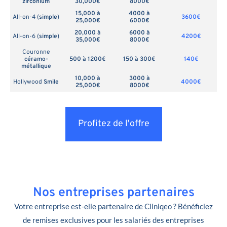
zirconium
30,000€
8000€
15,000 à
4000 à
All-on-4 (
simple
)
3600€
25,000€
6000€
20,000 à
6000 à
All-on-6 (
simple
)
4200€
35,000€
8000€
Couronne
céramo-
500 à 1200€
150 à 300€
140€
métallique
10,000 à
3000 à
Hollywood
Smile
4000€
25,000€
8000€
Profitez de l'offre
Nos entreprises partenaires
Votre entreprise est-elle partenaire de Cliniqeo ? Bénéficiez
de remises exclusives pour les salariés des entreprises