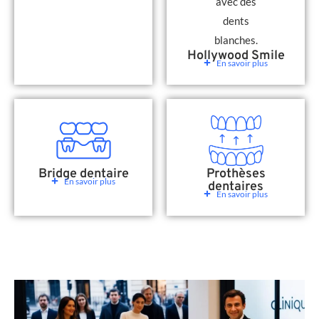
Hollywood Smile
En savoir plus
Bridge dentaire
Prothèses
En savoir plus
dentaires
En savoir plus