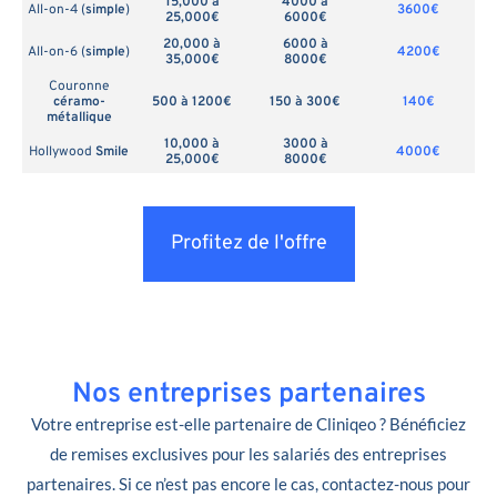
15,000 à
4000 à
All-on-4 (
simple
)
3600€
25,000€
6000€
20,000 à
6000 à
All-on-6 (
simple
)
4200€
35,000€
8000€
Couronne
céramo-
500 à 1200€
150 à 300€
140€
métallique
10,000 à
3000 à
Hollywood
Smile
4000€
25,000€
8000€
Profitez de l'offre
Nos entreprises partenaires
Votre entreprise est-elle partenaire de Cliniqeo ? Bénéficiez
de remises exclusives pour les salariés des entreprises
partenaires. Si ce n’est pas encore le cas, contactez-nous pour