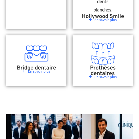
Hollywood Smile
En savoir plus
Bridge dentaire
Prothèses
En savoir plus
dentaires
En savoir plus