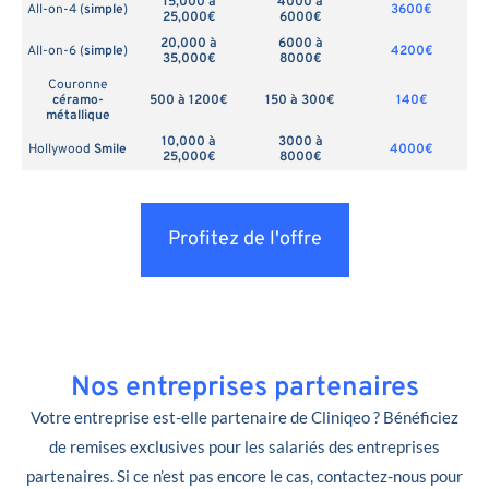
15,000 à
4000 à
All-on-4 (
simple
)
3600€
25,000€
6000€
20,000 à
6000 à
All-on-6 (
simple
)
4200€
35,000€
8000€
Couronne
céramo-
500 à 1200€
150 à 300€
140€
métallique
10,000 à
3000 à
Hollywood
Smile
4000€
25,000€
8000€
Profitez de l'offre
Nos entreprises partenaires
Votre entreprise est-elle partenaire de Cliniqeo ? Bénéficiez
de remises exclusives pour les salariés des entreprises
partenaires. Si ce n’est pas encore le cas, contactez-nous pour