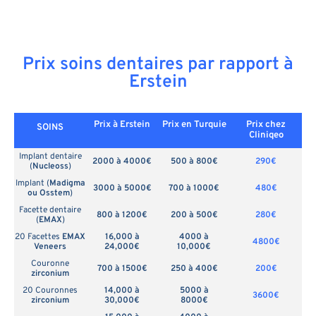
Prix soins dentaires par rapport à
Erstein
Prix à Erstein
Prix en
Turquie
Prix chez
SOINS
Cliniqeo
Implant dentaire
2000 à 4000€
500 à 800€
290€
(
Nucleoss
)
Implant (
Madigma
3000 à 5000€
700 à 1000€
480€
ou Osstem
)
Facette dentaire
800 à 1200€
200 à 500€
280€
(
EMAX
)
20 Facettes
EMAX
16,000 à
4000 à
4800€
Veneers
24,000€
10,000€
Couronne
700 à 1500€
250 à 400€
200€
zirconium
20 Couronnes
14,000 à
5000 à
3600€
zirconium
30,000€
8000€