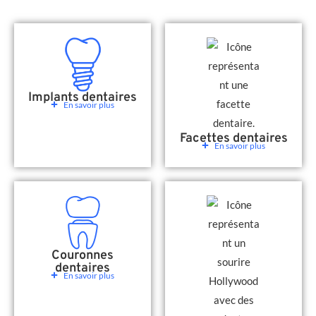
Implants dentaires
En savoir plus
Facettes dentaires
En savoir plus
Couronnes
dentaires
En savoir plus