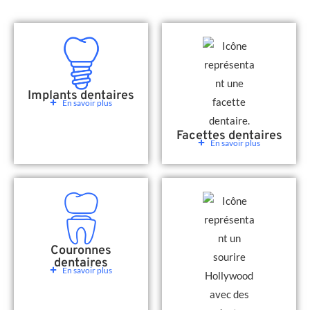
Implants dentaires
En savoir plus
Facettes dentaires
En savoir plus
Couronnes
dentaires
En savoir plus