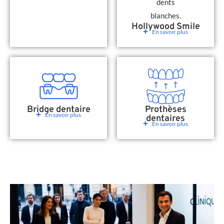
Hollywood Smile
En savoir plus
Bridge dentaire
Prothèses
En savoir plus
dentaires
En savoir plus