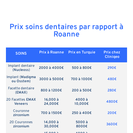
Prix soins dentaires par rapport à
Roanne
Prix à Roanne
Prix en
Turquie
Prix chez
SOINS
Cliniqeo
Implant dentaire
2000 à 4000€
500 à 800€
290€
(
Nucleoss
)
Implant (
Madigma
3000 à 5000€
700 à 1000€
480€
ou Osstem
)
Facette dentaire
800 à 1200€
200 à 500€
280€
(
EMAX
)
20 Facettes
EMAX
16,000 à
4000 à
4800€
Veneers
24,000€
10,000€
Couronne
700 à 1500€
250 à 400€
200€
zirconium
20 Couronnes
14,000 à
5000 à
3600€
zirconium
30,000€
8000€