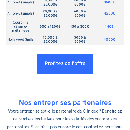
15,000 à
4000 à
All-on-4 (
simple
)
3600€
25,000€
6000€
20,000 à
6000 à
All-on-6 (
simple
)
4200€
35,000€
8000€
Couronne
céramo-
500 à 1200€
150 à 300€
140€
métallique
10,000 à
3000 à
Hollywood
Smile
4000€
25,000€
8000€
Profitez de l'offre
Nos entreprises partenaires
Votre entreprise est-elle partenaire de Cliniqeo ? Bénéficiez
de remises exclusives pour les salariés des entreprises
partenaires. Si ce n’est pas encore le cas, contactez-nous pour