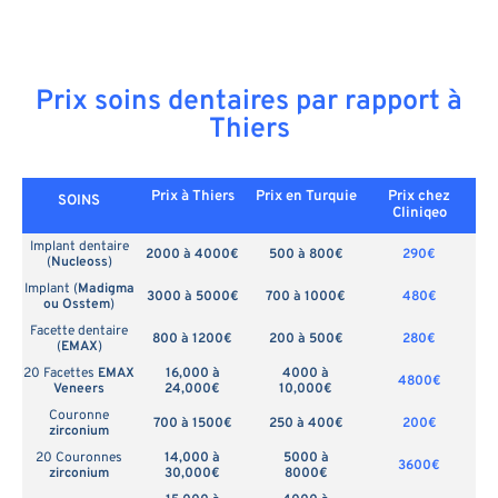
Prix soins dentaires par rapport à
Thiers
Prix à Thiers
Prix en
Turquie
Prix chez
SOINS
Cliniqeo
Implant dentaire
2000 à 4000€
500 à 800€
290€
(
Nucleoss
)
Implant (
Madigma
3000 à 5000€
700 à 1000€
480€
ou Osstem
)
Facette dentaire
800 à 1200€
200 à 500€
280€
(
EMAX
)
20 Facettes
EMAX
16,000 à
4000 à
4800€
Veneers
24,000€
10,000€
Couronne
700 à 1500€
250 à 400€
200€
zirconium
20 Couronnes
14,000 à
5000 à
3600€
zirconium
30,000€
8000€