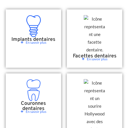
Implants dentaires
En savoir plus
Facettes dentaires
En savoir plus
Couronnes
dentaires
En savoir plus