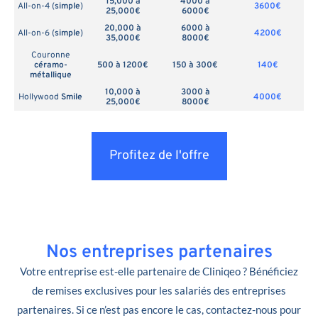
15,000 à
4000 à
All-on-4 (
simple
)
3600€
25,000€
6000€
20,000 à
6000 à
All-on-6 (
simple
)
4200€
35,000€
8000€
Couronne
céramo-
500 à 1200€
150 à 300€
140€
métallique
10,000 à
3000 à
Hollywood
Smile
4000€
25,000€
8000€
Profitez de l'offre
Nos entreprises partenaires
Votre entreprise est-elle partenaire de Cliniqeo ? Bénéficiez
de remises exclusives pour les salariés des entreprises
partenaires. Si ce n’est pas encore le cas, contactez-nous pour