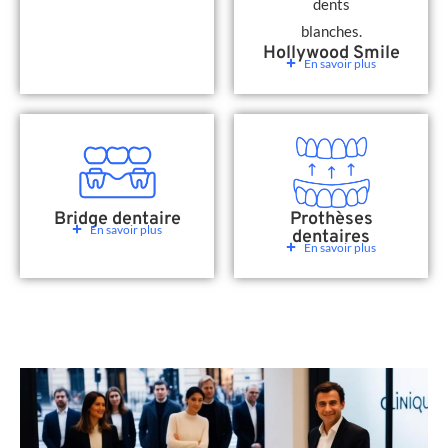
Hollywood Smile
En savoir plus
Bridge dentaire
Prothèses
En savoir plus
dentaires
En savoir plus