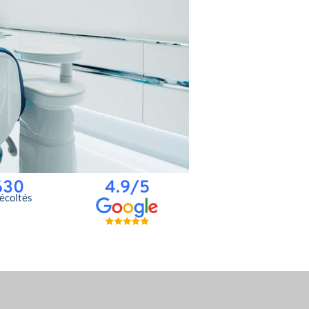
630
4.9/5
récoltés