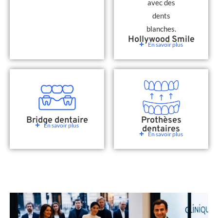
Hollywood Smile
En savoir plus
Bridge dentaire
Prothèses
En savoir plus
dentaires
En savoir plus