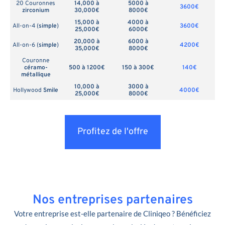
20 Couronnes
14,000 à
5000 à
3600€
zirconium
30,000€
8000€
15,000 à
4000 à
All-on-4 (
simple
)
3600€
25,000€
6000€
20,000 à
6000 à
All-on-6 (
simple
)
4200€
35,000€
8000€
Couronne
céramo-
500 à 1200€
150 à 300€
140€
métallique
10,000 à
3000 à
Hollywood
Smile
4000€
25,000€
8000€
Profitez de l'offre
Nos entreprises partenaires
Votre entreprise est-elle partenaire de Cliniqeo ? Bénéficiez