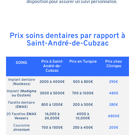
disposition pour assurer un suivi personnalisé.
Prix soins dentaires par rapport à
Saint-André-de-Cubzac
Prix à Saint-
Prix en
Turquie
Prix chez
SOINS
André-de-
Cliniqeo
Cubzac
Implant dentaire
2000 à 4000€
500 à 800€
290€
(
Nucleoss
)
Implant (
Madigma
3000 à 5000€
700 à 1000€
480€
ou Osstem
)
Facette dentaire
800 à 1200€
200 à 500€
280€
(
EMAX
)
20 Facettes
EMAX
16,000 à
4000 à
4800€
Veneers
24,000€
10,000€
Couronne
700 à 1500€
250 à 400€
200€
zirconium