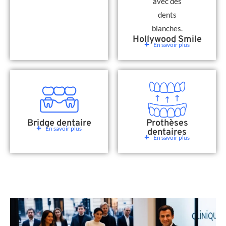
Hollywood Smile
En savoir plus
Bridge dentaire
Prothèses
En savoir plus
dentaires
En savoir plus