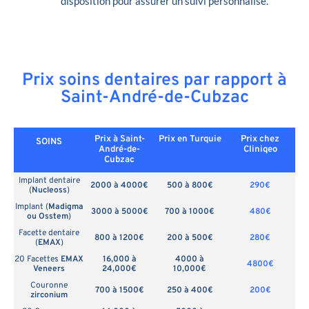
disposition pour assurer un suivi personnalisé.
Prix soins dentaires par rapport à
Saint-André-de-Cubzac
Prix à Saint-
Prix en
Turquie
Prix chez
SOINS
André-de-
Cliniqeo
Cubzac
Implant dentaire
2000 à 4000€
500 à 800€
290€
(
Nucleoss
)
Implant (
Madigma
3000 à 5000€
700 à 1000€
480€
ou Osstem
)
Facette dentaire
800 à 1200€
200 à 500€
280€
(
EMAX
)
20 Facettes
EMAX
16,000 à
4000 à
4800€
Veneers
24,000€
10,000€
Couronne
700 à 1500€
250 à 400€
200€
zirconium