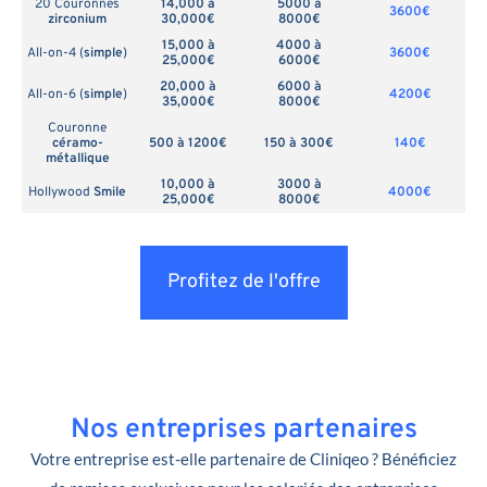
20 Couronnes
14,000 à
5000 à
3600€
zirconium
30,000€
8000€
15,000 à
4000 à
All-on-4 (
simple
)
3600€
25,000€
6000€
20,000 à
6000 à
All-on-6 (
simple
)
4200€
35,000€
8000€
Couronne
céramo-
500 à 1200€
150 à 300€
140€
métallique
10,000 à
3000 à
Hollywood
Smile
4000€
25,000€
8000€
Profitez de l'offre
Nos entreprises partenaires
Votre entreprise est-elle partenaire de Cliniqeo ? Bénéficiez