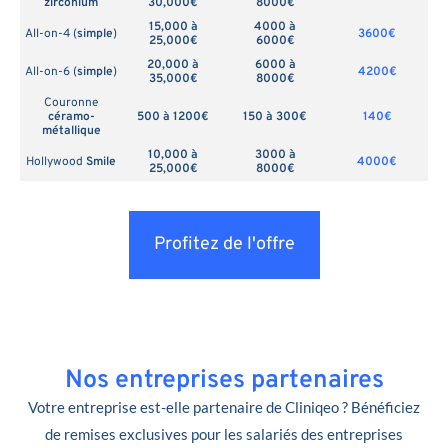
zirconium
30,000€
8000€
15,000 à
4000 à
All-on-4 (
simple
)
3600€
25,000€
6000€
20,000 à
6000 à
All-on-6 (
simple
)
4200€
35,000€
8000€
Couronne
céramo-
500 à 1200€
150 à 300€
140€
métallique
10,000 à
3000 à
Hollywood
Smile
4000€
25,000€
8000€
Profitez de l'offre
Nos entreprises partenaires
Votre entreprise est-elle partenaire de Cliniqeo ? Bénéficiez
de remises exclusives pour les salariés des entreprises