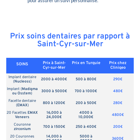
pour assurer un suivi personnalisé.
Prix soins dentaires par rapport à
Saint-Cyr-sur-Mer
Prix à Saint-
Prix en
Turquie
Prix chez
SOINS
Cyr-sur-Mer
Cliniqeo
Implant dentaire
2000 à 4000€
500 à 800€
290€
(
Nucleoss
)
Implant (
Madigma
3000 à 5000€
700 à 1000€
480€
ou Osstem
)
Facette dentaire
800 à 1200€
200 à 500€
280€
(
EMAX
)
20 Facettes
EMAX
16,000 à
4000 à
4800€
Veneers
24,000€
10,000€
Couronne
700 à 1500€
250 à 400€
200€
zirconium
20 Couronnes
14,000 à
5000 à
3600€