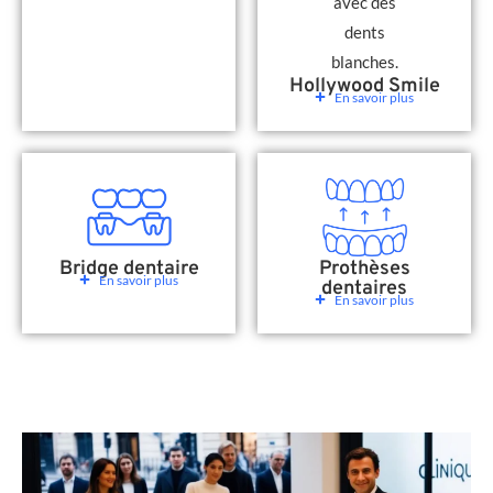
Hollywood Smile
En savoir plus
Bridge dentaire
Prothèses
En savoir plus
dentaires
En savoir plus