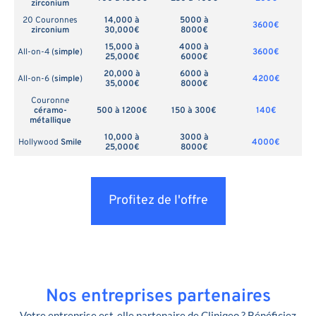
zirconium
20 Couronnes
14,000 à
5000 à
3600€
zirconium
30,000€
8000€
15,000 à
4000 à
All-on-4 (
simple
)
3600€
25,000€
6000€
20,000 à
6000 à
All-on-6 (
simple
)
4200€
35,000€
8000€
Couronne
céramo-
500 à 1200€
150 à 300€
140€
métallique
10,000 à
3000 à
Hollywood
Smile
4000€
25,000€
8000€
Profitez de l'offre
Nos entreprises partenaires
Votre entreprise est-elle partenaire de Cliniqeo ? Bénéficiez