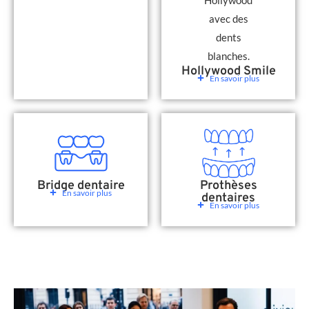
Hollywood Smile
En savoir plus
Bridge dentaire
Prothèses
En savoir plus
dentaires
En savoir plus