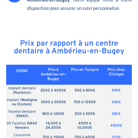
disposition pour assurer un suivi personnalisé.
Prix par rapport à un centre
dentaire à Ambérieu-en-Bugey
Prix à
Prix en
Turquie
Prix chez
SOINS
Ambérieu-en-
Cliniqeo
Bugey
Implant dentaire
2000 à 4000€
500 à 800€
290€
(
Nucleoss
)
Implant (
Madigma
3000 à 5000€
700 à 1000€
480€
ou Osstem
)
Facette dentaire
800 à 1200€
200 à 500€
280€
(
EMAX
)
20 Facettes
EMAX
16,000 à
4000 à
4800€
Veneers
24,000€
10,000€
Couronne
700 à 1500€
250 à 400€
200€