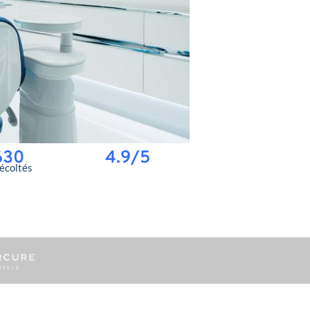
630
4.9/5
récoltés