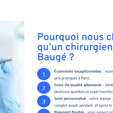
Pourquoi nous ch
qu’un chirurgien
Baugé ?
Économies exceptionnelles
: écon
1
prix pratiqués à Paris.
Soins de qualité allemande
: béné
2
dentistes qualifiés et expérimentés
Suivi personnalisé
: notre équipe 
3
complet avant, pendant, et après le
Paiement flexible
: vous pouvez ré