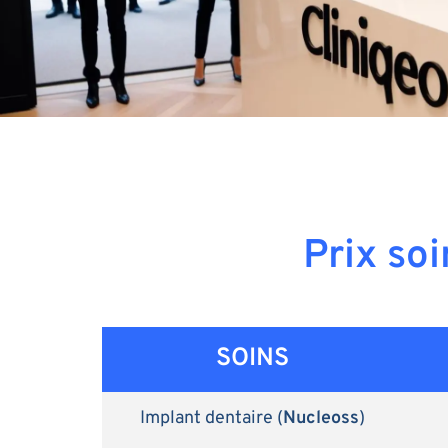
Prix so
SOINS
Implant dentaire (
Nucleoss
)