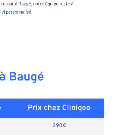
e retour à Baugé, notre équipe reste à
ivi personnalisé.
 à Baugé
e
Prix chez Cliniqeo
290€