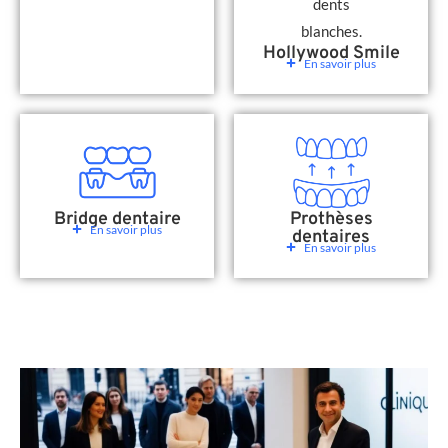
Hollywood Smile
En savoir plus
Bridge dentaire
Prothèses
En savoir plus
dentaires
En savoir plus