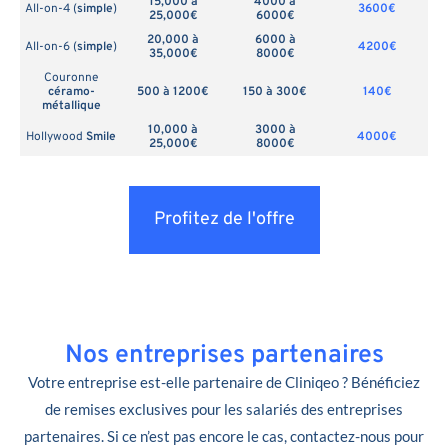
15,000 à
4000 à
All-on-4 (
simple
)
3600€
25,000€
6000€
20,000 à
6000 à
All-on-6 (
simple
)
4200€
35,000€
8000€
Couronne
céramo-
500 à 1200€
150 à 300€
140€
métallique
10,000 à
3000 à
Hollywood
Smile
4000€
25,000€
8000€
Profitez de l'offre
Nos entreprises partenaires
Votre entreprise est-elle partenaire de Cliniqeo ? Bénéficiez
de remises exclusives pour les salariés des entreprises
partenaires. Si ce n’est pas encore le cas, contactez-nous pour