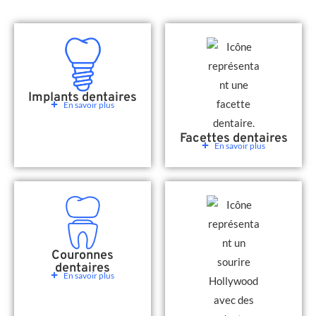
Implants dentaires
En savoir plus
Facettes dentaires
En savoir plus
Couronnes
dentaires
En savoir plus