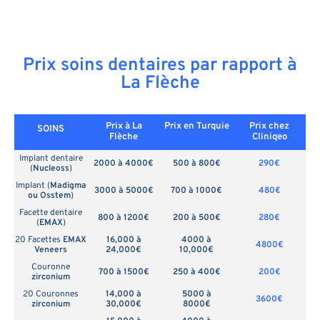
Prix soins dentaires par rapport à
La Flèche
Prix à La
Prix en
Turquie
Prix chez
SOINS
Flèche
Cliniqeo
Implant dentaire
2000 à 4000€
500 à 800€
290€
(
Nucleoss
)
Implant (
Madigma
3000 à 5000€
700 à 1000€
480€
ou Osstem
)
Facette dentaire
800 à 1200€
200 à 500€
280€
(
EMAX
)
20 Facettes
EMAX
16,000 à
4000 à
4800€
Veneers
24,000€
10,000€
Couronne
700 à 1500€
250 à 400€
200€
zirconium
20 Couronnes
14,000 à
5000 à
3600€
zirconium
30,000€
8000€