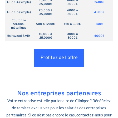
15,000 à
4000 à
All-on-4 (
simple
)
3600€
25,000€
6000€
20,000 à
6000 à
All-on-6 (
simple
)
4200€
35,000€
8000€
Couronne
céramo-
500 à 1200€
150 à 300€
140€
métallique
10,000 à
3000 à
Hollywood
Smile
4000€
25,000€
8000€
Profitez de l'offre
Nos entreprises partenaires
Votre entreprise est-elle partenaire de Cliniqeo ? Bénéficiez
de remises exclusives pour les salariés des entreprises
partenaires. Si ce n’est pas encore le cas, contactez-nous pour