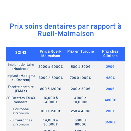
Prix soins dentaires par rapport à
Rueil-Malmaison
Prix à Rueil-
Prix en
Turquie
Prix chez
SOINS
Malmaison
Cliniqeo
Implant dentaire
2000 à 4000€
500 à 800€
290€
(
Nucleoss
)
Implant (
Madigma
3000 à 5000€
700 à 1000€
480€
ou Osstem
)
Facette dentaire
800 à 1200€
200 à 500€
280€
(
EMAX
)
20 Facettes
EMAX
16,000 à
4000 à
4800€
Veneers
24,000€
10,000€
Couronne
700 à 1500€
250 à 400€
200€
zirconium
20 Couronnes
14,000 à
5000 à
3600€
zirconium
30,000€
8000€