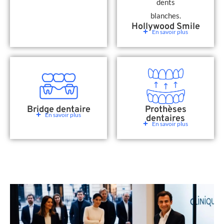
Hollywood Smile
En savoir plus
Bridge dentaire
Prothèses
En savoir plus
dentaires
En savoir plus