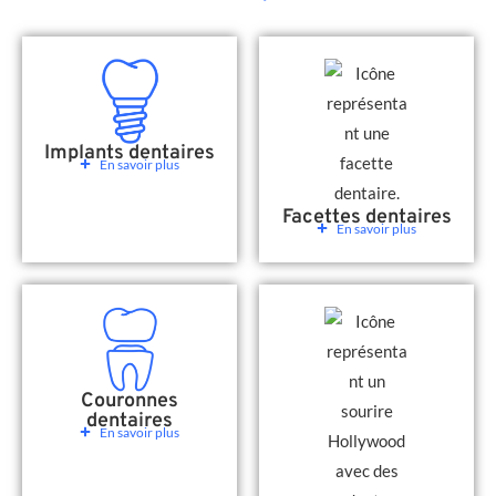
Implants dentaires
En savoir plus
Facettes dentaires
En savoir plus
Couronnes
dentaires
En savoir plus