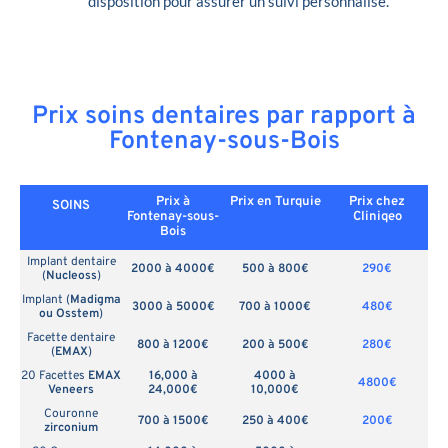
disposition pour assurer un suivi personnalisé.
Prix soins dentaires par rapport à
Fontenay-sous-Bois
Prix à
Prix en
Turquie
Prix chez
SOINS
Fontenay-sous-
Cliniqeo
Bois
Implant dentaire
2000 à 4000€
500 à 800€
290€
(
Nucleoss
)
Implant (
Madigma
3000 à 5000€
700 à 1000€
480€
ou Osstem
)
Facette dentaire
800 à 1200€
200 à 500€
280€
(
EMAX
)
20 Facettes
EMAX
16,000 à
4000 à
4800€
Veneers
24,000€
10,000€
Couronne
700 à 1500€
250 à 400€
200€
zirconium