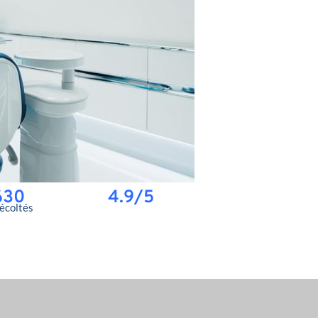
630
4.9/5
récoltés