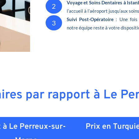
Voyage et Soins Dentaires à Istan
2
l’accueil à l’aéroport jusqu’aux soin
Suivi Post-Opératoire
: Une fois
3
notre équipe reste à votre dispositi
aires par rapport à Le P
x à Le Perreux-sur-
Prix en
Turqui