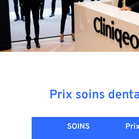
Prix soins dent
SOINS
Pri