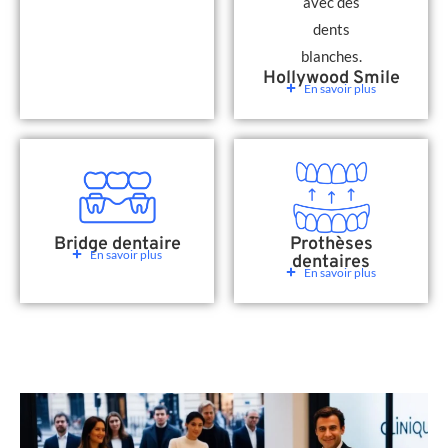
Hollywood Smile
En savoir plus
Bridge dentaire
Prothèses
En savoir plus
dentaires
En savoir plus