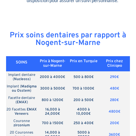
disposition pour assurer un suivi personnalisé.
Prix soins dentaires par rapport à
Nogent-sur-Marne
Prix à Nogent-
Prix en
Turquie
Prix chez
SOINS
sur-Marne
Cliniqeo
Implant dentaire
2000 à 4000€
500 à 800€
290€
(
Nucleoss
)
Implant (
Madigma
3000 à 5000€
700 à 1000€
480€
ou Osstem
)
Facette dentaire
800 à 1200€
200 à 500€
280€
(
EMAX
)
20 Facettes
EMAX
16,000 à
4000 à
4800€
Veneers
24,000€
10,000€
Couronne
700 à 1500€
250 à 400€
200€
zirconium
20 Couronnes
14,000 à
5000 à
3600€