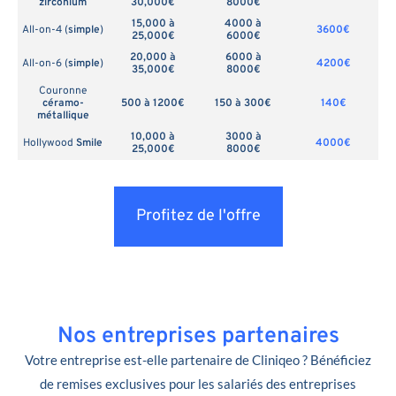
zirconium
30,000€
8000€
15,000 à
4000 à
All-on-4 (
simple
)
3600€
25,000€
6000€
20,000 à
6000 à
All-on-6 (
simple
)
4200€
35,000€
8000€
Couronne
céramo-
500 à 1200€
150 à 300€
140€
métallique
10,000 à
3000 à
Hollywood
Smile
4000€
25,000€
8000€
Profitez de l'offre
Nos entreprises partenaires
Votre entreprise est-elle partenaire de Cliniqeo ? Bénéficiez
de remises exclusives pour les salariés des entreprises