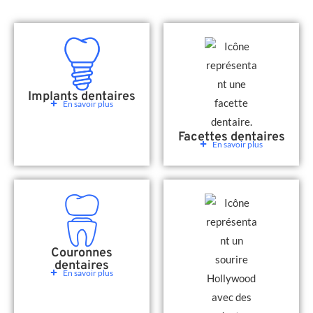
Implants dentaires
En savoir plus
Facettes dentaires
En savoir plus
Couronnes
dentaires
En savoir plus