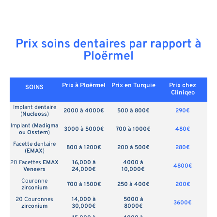
Prix soins dentaires par rapport à
Ploërmel
Prix à Ploërmel
Prix en
Turquie
Prix chez
SOINS
Cliniqeo
Implant dentaire
2000 à 4000€
500 à 800€
290€
(
Nucleoss
)
Implant (
Madigma
3000 à 5000€
700 à 1000€
480€
ou Osstem
)
Facette dentaire
800 à 1200€
200 à 500€
280€
(
EMAX
)
20 Facettes
EMAX
16,000 à
4000 à
4800€
Veneers
24,000€
10,000€
Couronne
700 à 1500€
250 à 400€
200€
zirconium
20 Couronnes
14,000 à
5000 à
3600€
zirconium
30,000€
8000€