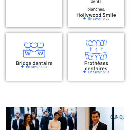
Hollywood Smile
En savoir plus
Bridge dentaire
Prothèses
En savoir plus
dentaires
En savoir plus