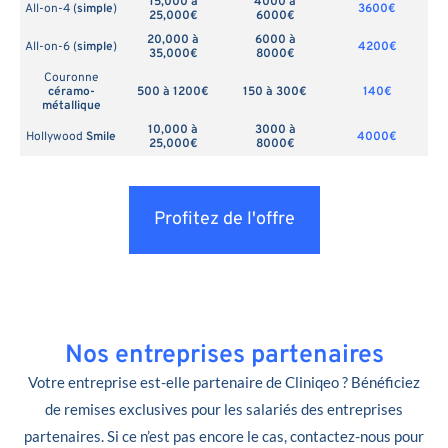
15,000 à
4000 à
All-on-4 (
simple
)
3600€
25,000€
6000€
20,000 à
6000 à
All-on-6 (
simple
)
4200€
35,000€
8000€
Couronne
céramo-
500 à 1200€
150 à 300€
140€
métallique
10,000 à
3000 à
Hollywood
Smile
4000€
25,000€
8000€
Profitez de l'offre
Nos entreprises partenaires
Votre entreprise est-elle partenaire de Cliniqeo ? Bénéficiez
de remises exclusives pour les salariés des entreprises
partenaires. Si ce n’est pas encore le cas, contactez-nous pour