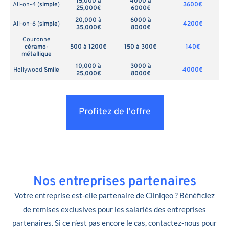
15,000 à
4000 à
All-on-4 (
simple
)
3600€
25,000€
6000€
20,000 à
6000 à
All-on-6 (
simple
)
4200€
35,000€
8000€
Couronne
céramo-
500 à 1200€
150 à 300€
140€
métallique
10,000 à
3000 à
Hollywood
Smile
4000€
25,000€
8000€
Profitez de l'offre
Nos entreprises partenaires
Votre entreprise est-elle partenaire de Cliniqeo ? Bénéficiez
de remises exclusives pour les salariés des entreprises
partenaires. Si ce n’est pas encore le cas, contactez-nous pour