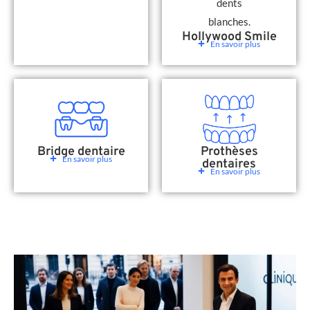
Hollywood Smile
En savoir plus
Bridge dentaire
Prothèses
En savoir plus
dentaires
En savoir plus