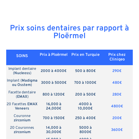
Prix soins dentaires par rapport à
Ploërmel
Prix à Ploërmel
Prix en
Turquie
Prix chez
SOINS
Cliniqeo
Implant dentaire
2000 à 4000€
500 à 800€
290€
(
Nucleoss
)
Implant (
Madigma
3000 à 5000€
700 à 1000€
480€
ou Osstem
)
Facette dentaire
800 à 1200€
200 à 500€
280€
(
EMAX
)
20 Facettes
EMAX
16,000 à
4000 à
4800€
Veneers
24,000€
10,000€
Couronne
700 à 1500€
250 à 400€
200€
zirconium
20 Couronnes
14,000 à
5000 à
3600€
zirconium
30,000€
8000€