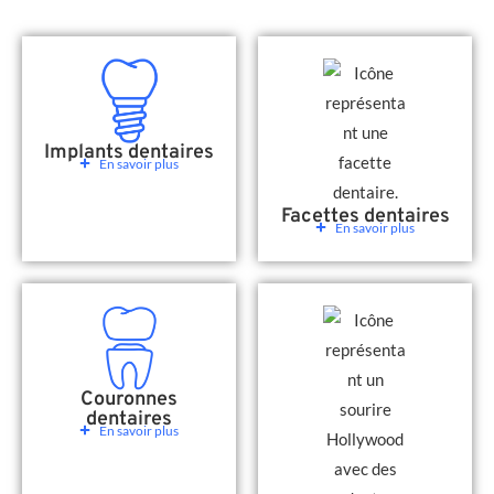
Implants dentaires
En savoir plus
Facettes dentaires
En savoir plus
Couronnes
dentaires
En savoir plus