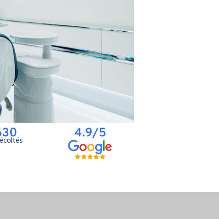
630
4.9/5
récoltés