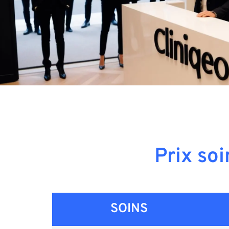
Prix so
SOINS