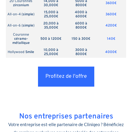
20 Couronnes
14,000 à
5000 à
3600€
zirconium
30,000€
8000€
15,000 à
4000 à
All-on-4 (
simple
)
3600€
25,000€
6000€
20,000 à
6000 à
All-on-6 (
simple
)
4200€
35,000€
8000€
Couronne
céramo-
500 à 1200€
150 à 300€
140€
métallique
10,000 à
3000 à
Hollywood
Smile
4000€
25,000€
8000€
Profitez de l'offre
Nos entreprises partenaires
Votre entreprise est-elle partenaire de Cliniqeo ? Bénéficiez