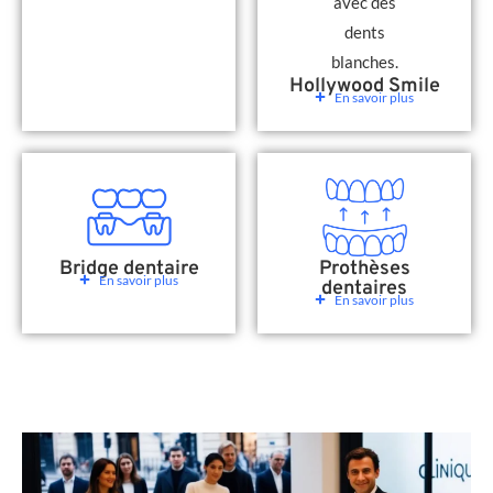
Hollywood Smile
En savoir plus
Bridge dentaire
Prothèses
En savoir plus
dentaires
En savoir plus