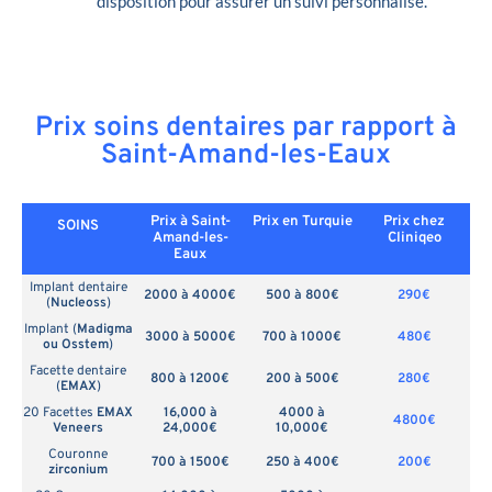
disposition pour assurer un suivi personnalisé.
Prix soins dentaires par rapport à
Saint-Amand-les-Eaux
Prix à Saint-
Prix en
Turquie
Prix chez
SOINS
Amand-les-
Cliniqeo
Eaux
Implant dentaire
2000 à 4000€
500 à 800€
290€
(
Nucleoss
)
Implant (
Madigma
3000 à 5000€
700 à 1000€
480€
ou Osstem
)
Facette dentaire
800 à 1200€
200 à 500€
280€
(
EMAX
)
20 Facettes
EMAX
16,000 à
4000 à
4800€
Veneers
24,000€
10,000€
Couronne
700 à 1500€
250 à 400€
200€
zirconium